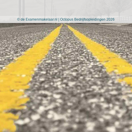
©
de Examenmakelaar.nl
|
Octopus Bedrijfsopleidingen
2026