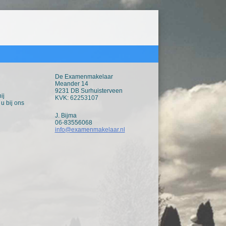
De Examenmakelaar
Meander 14
9231 DB Surhuisterveen
ij
KVK: 62253107
u bij ons
J. Bijma
06-83556068
info@examenmakelaar.nl