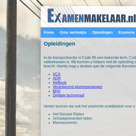
Home
Onze werkwijze
Opleidingen
Examens
Opleidingen
In de transportsector is Code 95 een bekende term. Code
vakbekwaam is. Wij kunnen u helpen met de opleiding d
terecht. Hierbij mag u denken aan de volgende theorie
VCA
ADR
Heftruck
Verantwoord pluimveevangen
BHV
Digitale tachograaf
Verder kunnen we ook het verplichte praktijkdeel voor u
Het Nieuwe Rijden
Schadepreventief rijden
Manoeuvreren